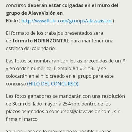
concurso
deberán estar colgadas en el muro del
grupo de AlavaVisión en
Flickr
(
http://www.flickr.com/groups/alavavision
)
El formato de los trabajos presentados sera
de
formato HORINZONTAL
para mantener una
estética del calendario.
Las fotos se nombrarán con letras precedidas de un #
y en orden numérico. Ejemplo:#1 #2 #3… y se
colocarán en el hilo creado en el grupo para este
concurso.
(HILO DEL CONCURSO)
.
Las fotos ganadoras se mandarán con una resolución
de 30cm del lado mayor a 254ppp, dentro de los
plazos asignados a concursos@alavavision.com , sin
firma ni marco.
Se procurará en lo máximo de lo posible que las